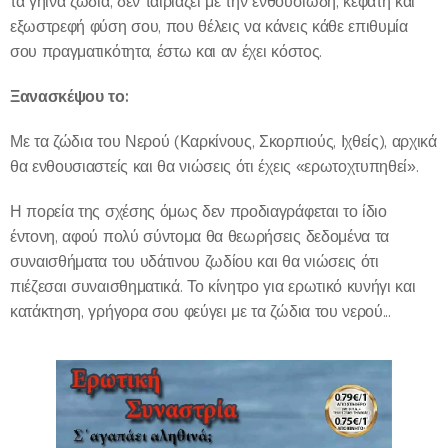
τα γήινα ζώδια, δεν ταιριάζει με την ενθουσιώδη, κεφάτη και
εξωστρεφή φύση σου, που θέλεις να κάνεις κάθε επιθυμία
σου πραγματικότητα, έστω και αν έχει κόστος.
Ξανασκέψου το:
Με τα ζώδια του Νερού (Καρκίνους, Σκορπιούς, Ιχθείς), αρχικά
θα ενθουσιαστείς και θα νιώσεις ότι έχεις «ερωτοχτυπηθεί».
Η πορεία της σχέσης όμως δεν προδιαγράφεται το ίδιο
έντονη, αφού πολύ σύντομα θα θεωρήσεις δεδομένα τα
συναισθήματα του υδάτινου ζωδίου και θα νιώσεις ότι
πιέζεσαι συναισθηματικά. Το κίνητρο για ερωτικό κυνήγι και
κατάκτηση, γρήγορα σου φεύγει με τα ζώδια του νερού...