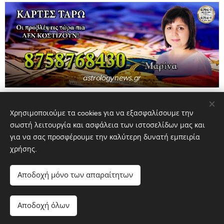
astrologynews.gr
Share
Χρησιμοποιούμε τα cookies για να εξασφαλίσουμε την
σωστή λειτουργία και ασφάλεια των ιστοσελίδων μας και
για να σας προσφέρουμε την καλύτερη δυνατή εμπειρία
χρήσης.
Newsphone στ. 0.79€/1' κιν. 0.82€/1' συμπ/νου φπα και
Αποδοχή μόνο των απαραίτητων
τηλεπικοινωνιακό τέλος. Helpline 2109472166
Αποδοχή όλων
www.astrologynews.gr
Cookies