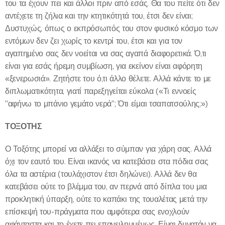
του τα έχουν πει και άλλοι πριν από εσάς. Θα του πείτε ότι δεν
αντέχετε τη ζήλια και την κτητικότητά του, έτσι δεν είναι;
Δυστυχώς, όπως ο εκπρόσωπός του στον φυσικό κόσμο των
εντόμων δεν ζει χωρίς το κεντρί του, έτσι και για τον
αγαπημένο σας δεν νοείται να σας αγαπά διαφορετικά. Ό,τι
είναι για εσάς ήρεμη συμβίωση, για εκείνον είναι αφόρητη
«ξενερωσιά». Ζητήστε του ό,τι άλλο θέλετε. Αλλά κάντε το με
διπλωματικότητα, γιατί παρεξηγείται εύκολα («Τι εννοείς
"αφήνω το μπάνιο γεμάτο νερά"; Ότι είμαι τσαπατσούλης;»)
ΤΟΞΟΤΗΣ
Ο Τοξότης μπορεί να αλλάξει το σύμπαν για χάρη σας. Αλλά
όχι τον εαυτό του. Είναι ικανός να κατεβάσει στα πόδια σας
όλα τα αστέρια (τουλάχιστον έτσι δηλώνει). Αλλά δεν θα
κατεβάσει ούτε το βλέμμα του, αν περνά από δίπλα του μια
προκλητική ύπαρξη, ούτε το καπάκι της τουαλέτας μετά την
επίσκεψή του-πράγματα που αμφότερα σας ενοχλούν
αφάνταστα και το έχετε πει επανειλημμένως. Είναι δυνατόν να