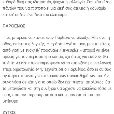
καθαρά δική σας ιδιοτροπία, ψύχωση, αλλεργία. Σαν κάτι τέλος
πάντων που να πιστοποιεί μια δική σας ατέλεια ή αδυναμία
και επ' ουδενί ένα δικό του ελάττωμα.
ΠΑΡΘΕΝΟΣ
Πώς μπορείτε να κάνετε έναν Παρθένο να αλλάξει; Μία είναι η
οδός, εκείνη της λογικής. Η φράση «Αγάπη μου, μην το κάνεις
αυτό γιατί με ενοχλεί/ προσβάλει/ εκνευρίζει» μπορεί να είναι
αρκετή για τον περισσότερο κόσμο, όχι όμως για εκείνον. Θα
πρέπει να είστε προετοιμασμένοι να το στηρίξετε με μια λογική
επιχειρηματολογία. Μην ξεχνάτε ότι ο Παρθένος, όσο κι αν σας
αγαπήσει, σπάνια γίνεται έρμαιο των συναισθημάτων του. Αν
συναινέσει σε κάτι για το οποίο δεν έχει πειστεί απολύτως, θα
το μετανιώσει και στη συνέχεια θα αρχίσει να κακιώνει τόσο με
εσάς που τον παρασύρατε όσο και με τον εαυτό του που
υπέκυψε.
ΖΥΓΟΣ