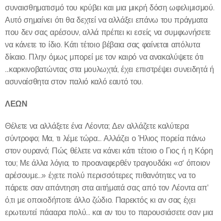
συναισθηματισμό του κρύβει και μια μικρή δόση ωφελιμισμού.
Αυτό σημαίνει ότι θα δεχτεί να αλλάξει επάνω του πράγματα
που δεν σας αρέσουν, αλλά πρέπει κι εσείς να συμφωνήσετε
να κάνετε το ίδιο. Κάτι τέτοιο βέβαια σας φαίνεται απόλυτα
δίκαιο. Πλην όμως μπορεί με τον καιρό να ανακαλύψετε ότι
...καρκινοβατώντας στα μουλωχτά, έχει επιστρέψει συνειδητά ή
ασυναίσθητα στον παλιό καλό εαυτό του.
ΛΕΩΝ
Θέλετε να αλλάξετε ένα Λέοντα; Δεν αλλάζετε καλύτερα
σύντροφο; Μα, τι λέμε τώρα... Αλλάζει ο Ήλιος πορεία πάνω
στον ουρανό; Πώς θέλετε να κάνει κάτι τέτοιο ο Γιος ή η Κόρη
του; Με άλλα λόγια, το προαναφερθέν τραγουδάκι «σ' όποιον
αρέσουμε...» έχετε πολύ περισσότερες πιθανότητες να το
πάρετε σαν απάντηση στα αιτήματά σας από τον Λέοντα απ'
ό,τι με οποιοδήποτε άλλο ζώδιο. Παρεκτός κι αν σας έχει
ερωτευτεί πάααρα πολύ... και αν του το παρουσιάσετε σαν μια