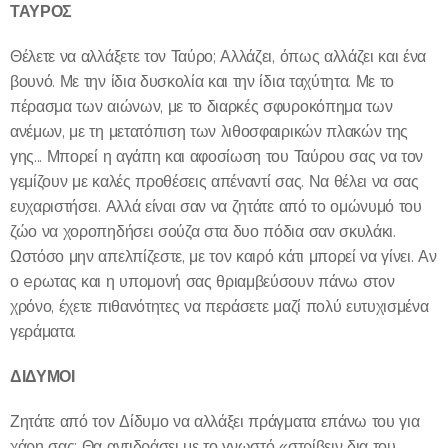
ΤΑΥΡΟΣ
Θέλετε να αλλάξετε τον Ταύρο; Αλλάζει, όπως αλλάζει και ένα
βουνό. Με την ίδια δυσκολία και την ίδια ταχύτητα. Με το
πέρασμα των αιώνων, με το διαρκές σφυροκόπημα των
ανέμων, με τη μετατόπιση των λιθοσφαιρικών πλακών της
γης... Μπορεί η αγάπη και αφοσίωση του Ταύρου σας να τον
γεμίζουν με καλές προθέσεις απέναντί σας. Να θέλει να σας
ευχαριστήσει. Αλλά είναι σαν να ζητάτε από το ομώνυμό του
ζώο να χοροπηδήσει σούζα στα δυο πόδια σαν σκυλάκι.
Ωστόσο μην απελπίζεστε, με τον καιρό κάτι μπορεί να γίνει. Αν
ο eρωτας και η υπομονή σας θριαμβεύσουν πάνω στον
χρόνο, έχετε πιθανότητες να περάσετε μαζί πολύ ευτυχισμένα
γεράματα.
ΔΙΔΥΜΟΙ
Ζητάτε από τον Δίδυμο να αλλάξει πράγματα επάνω του για
χάρη σας; Θα αντιδράσει με το γνωστό «στρίβειν δια του