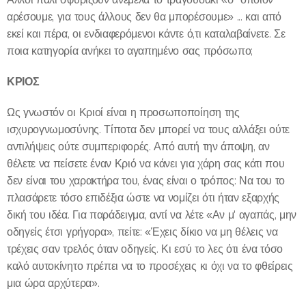
αρέσουμε, για τους άλλους δεν θα μπορέσουμε» ... και από
εκεί και πέρα, οι ενδιαφερόμενοι κάντε ό,τι καταλαβαίνετε. Σε
ποια κατηγορία ανήκει το αγαπημένο σας πρόσωπο;
ΚΡΙΟΣ
Ως γνωστόν οι Κριοί είναι η προσωποποίηση της
ισχυρογνωμοσύνης. Τίποτα δεν μπορεί να τους αλλάξει ούτε
αντιλήψεις ούτε συμπεριφορές. Από αυτή την άποψη, αν
θέλετε να πείσετε έναν Κριό να κάνει για χάρη σας κάτι που
δεν είναι του χαρακτήρα του, ένας είναι ο τρόπος: Να του το
πλασάρετε τόσο επιδέξια ώστε να νομίζει ότι ήταν εξαρχής
δική του ιδέα. Για παράδειγμα, αντί να λέτε «Αν μ' αγαπάς, μην
οδηγείς έτσι γρήγορα», πείτε: «Έχεις δίκιο να μη θέλεις να
τρέχεις σαν τρελός όταν οδηγείς. Κι εσύ το λες ότι ένα τόσο
καλό αυτοκίνητο πρέπει να το προσέχεις κι όχι να το φθείρεις
μια ώρα αρχύτερα».