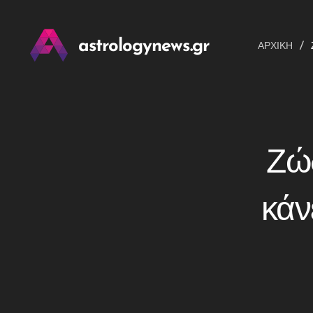
astrologynews.gr
ΑΡΧΙΚΉ
Ζώδ
κάν