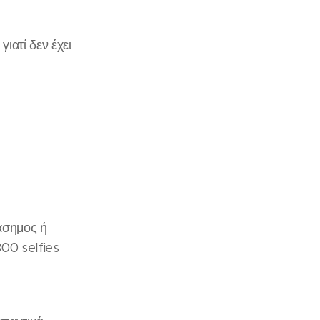
γιατί δεν έχει
ιάσημος ή
300 selfies