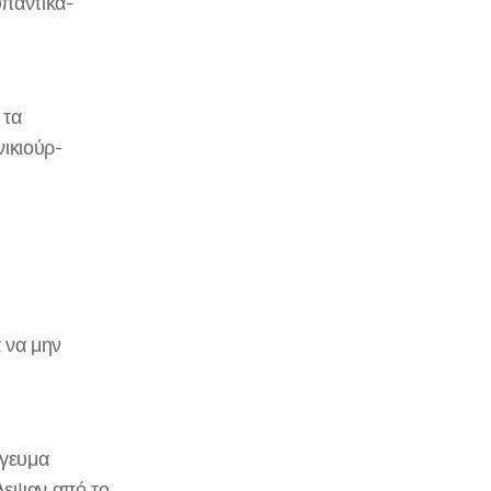
υπαντικά-
 τα
νικιούρ-
α να μην
όγευμα
ύλεψαν από το