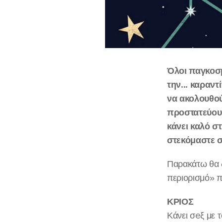
Όλοι παγκοσμ
την... καραν
να ακολουθού
προστατεύουμ
κάνει καλό σ
στεκόμαστε 
Παρακάτω θα δ
περιορισμό» π
ΚΡΙΟΣ
Κάνει σeξ με τ