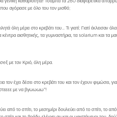
ρα γενική καθαριότητα! Τσάμπα τα 280 διαφορετικά απορρ
που αγόρασε με όλο του τον μισθό;
λητά όλη μέρα στο κρεβάτι του... Τι γιατί; Γιατί έκλεισαν όλα
 κέντρα αισθητικής, τα γυμναστήρια, τα solarium και τα μα
 σeξ με τον Κριό, όλη μέρα.
ια τον έχει δέσει στο κρεβάτι του και τον έχουν φιμώσει, γι
στεεεε με να βγωωωω"!
ει από το σπίτι, το μεσημέρι δουλεύει από το σπίτι, το απ
ο σπίτι και το βράδυ ελέγχει αν και οι υφιστάμενοι του, δο