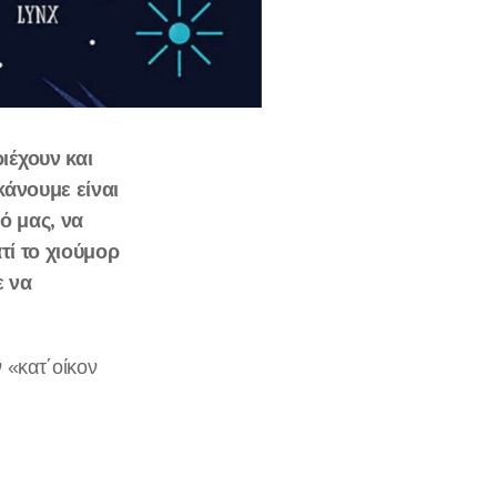
ιέχουν και
κάνουμε είναι
ό μας, να
τί το χιούμορ
ε να
 «κατ΄οίκον