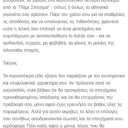
μπορούσες να βγάζεις ένα ικανοποιητικό δεύτερο εισόδημα
από το "Πάμε Στοίχημα" - ούτως ή άλλως τα αθλητικά
γεγονότα σου αρέσουν. Πάρε τον χρόνο σου για να σταθμίσεις
τις αποδόσεις και να υπολογίσεις τις πιθανότητες, φρόντισε
ώστε η τελική σου επιλογή να είναι μελετημένη και
συμπλήρωσε με αυτοπεποίθηση το δελτίο σου - και αν
αισθανθείς τυχερός, μη φοβηθείς να κάνεις τη ρελάνς της
τελευταίας στιγμής.
Ταύρος
Τα περισσότερα είδη τζόγου δεν ταιριάζουν με τον συντηρητικό
και επιφυλακτικό χαρακτήρα σου. Αν πρόκειται ποτέ να
ασχοληθείς, είναι βέβαιο ότι θα προτιμήσεις τα στοιχήματα
προκαθορισμένης απόδοσης και ότι θα επιχειρήσεις την
πρόβλεψή σου, μόνο αφού έχεις ερευνήσει σε βάθος όλες τις
παραμέτρους. Αλλά για αυτόν ακριβώς το λόγο οι επιλογές
σου συνήθως αποδεικνύονται σωστές και τα στοιχήματά σου
κερδοφόρα. Πάλι καλά, αφού ο μόνος λόγος που θα