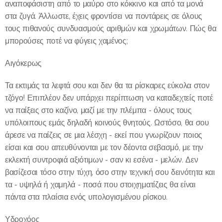
αναποφάσιστη από το μαύρο στο κόκκινο και από τα μονά
στα ζυγά. Άλλωστε, έχεις φροντίσει να ποντάρεις σε όλους
τους πιθανούς συνδυασμούς αριθμών και χρωμάτων. Πώς θα
μπορούσες ποτέ να φύγεις χαμένος;
Αιγόκερως
Τα εκτιμάς τα λεφτά σου και δεν θα τα ρίσκαρες εύκολα στον
τζόγο! Επιπλέον δεν υπάρχει περίπτωση να καταδεχτείς ποτέ
να παίξεις στο καζίνο, μαζί με την πλέμπα - όλους τους
υπόλοιπους εμάς δηλαδή κοινούς θνητούς. Ωστόσο, θα σου
άρεσε να παίζεις σε μια λέσχη - εκεί που γνωρίζουν ποιος
είσαι και σου απευθύνονται με τον δέοντα σεβασμό, με την
εκλεκτή συντροφιά αξιότιμων - σαν κι εσένα - μελών. Δεν
βασίζεσαι τόσο στην τύχη, όσο στην τεχνική σου δεινότητα και
τα - υψηλά ή χαμηλά - ποσά που στοιχηματίζεις θα είναι
πάντα στα πλαίσια ενός υπολογισμένου ρίσκου.
Υδροχόος