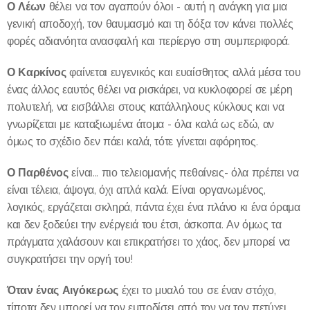
Ο Λέων
θέλει να τον αγαπούν όλοι - αυτή η ανάγκη για μια
γενική αποδοχή, τον θαυμασμό και τη δόξα τον κάνει πολλές
φορές αδιανόητα ανασφαλή και περίεργο στη συμπεριφορά.
Ο Καρκίνος
φαίνεται ευγενικός και ευαίσθητος αλλά μέσα του
ένας άλλος εαυτός θέλει να ρισκάρει, να κυκλοφορεί σε μέρη
πολυτελή, να εισβάλλει στους κατάλληλους κύκλους και να
γνωρίζεται με καταξιωμένα άτομα - όλα καλά ως εδώ, αν
όμως το σχέδιο δεν πάει καλά, τότε γίνεται αφόρητος.
Ο Παρθένος
είναι... πιο τελειομανής πεθαίνεις- όλα πρέπει να
είναι τέλεια, άψογα, όχι απλά καλά. Είναι οργανωμένος,
λογικός, εργάζεται σκληρά, πάντα έχει ένα πλάνο κι ένα όραμα
και δεν ξοδεύει την ενέργειά του έτσι, άσκοπα. Αν όμως τα
πράγματα χαλάσουν και επικρατήσει το χάος, δεν μπορεί να
συγκρατήσει την οργή του!
Όταν ένας Αιγόκερως
έχει το μυαλό του σε έναν στόχο,
τίποτα δεν μπορεί να τον εμποδίσει από τον να τον πετύχει,