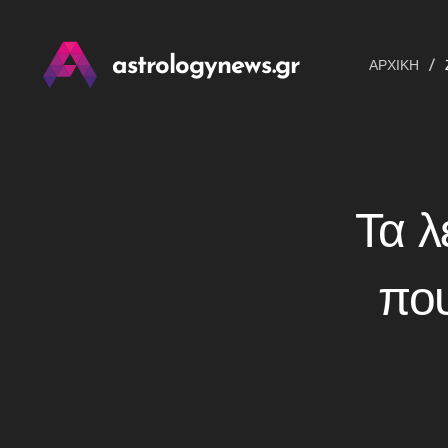
astrologynews.gr
ΑΡΧΙΚΉ
Τα λ
που