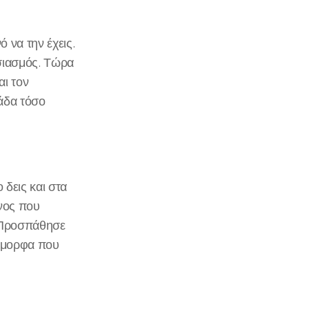
 να την έχεις.
υσιασμός. Τώρα
αι τον
άδα τόσο
 δεις και στα
ηνος που
. Προσπάθησε
 όμορφα που