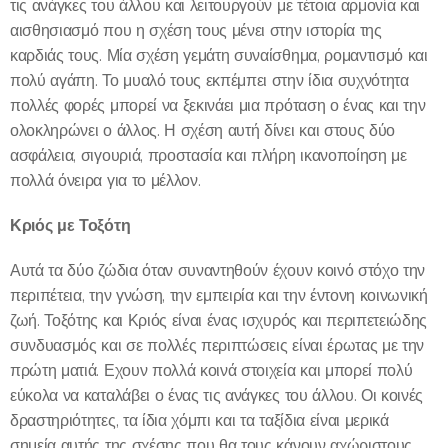
τις ανάγκες του άλλου και λειτουργούν με τέτοια αρμονία και
αισθησιασμό που η σχέση τους μένει στην ιστορία της
καρδιάς τους. Μία σχέση γεμάτη συναίσθημα, ρομαντισμό και
πολύ αγάπη. Το μυαλό τους εκπέμπει στην ίδια συχνότητα
πολλές φορές μπορεί να ξεκινάει μια πρόταση ο ένας και την
ολοκληρώνει ο άλλος. Η σχέση αυτή δίνει και στους δύο
ασφάλεια, σιγουριά, προστασία και πλήρη ικανοποίηση με
πολλά όνειρα για το μέλλον.
Κριός με Τοξότη
Αυτά τα δύο ζώδια όταν συναντηθούν έχουν κοινό στόχο την
περιπέτεια, την γνώση, την εμπειρία και την έντονη κοινωνική
ζωή. Τοξότης και Κριός είναι ένας ισχυρός και περιπετειώδης
συνδυασμός και σε πολλές περιπτώσεις είναι έρωτας με την
πρώτη ματιά. Εχουν πολλά κοινά στοιχεία και μπορεί πολύ
εύκολα να καταλάβει ο ένας τις ανάγκες του άλλου. Οι κοινές
δραστηριότητες, τα ίδια χόμπι και τα ταξίδια είναι μερικά
σημεία αυτής της σχέσης που θα τους κάνουν αχώριστους.