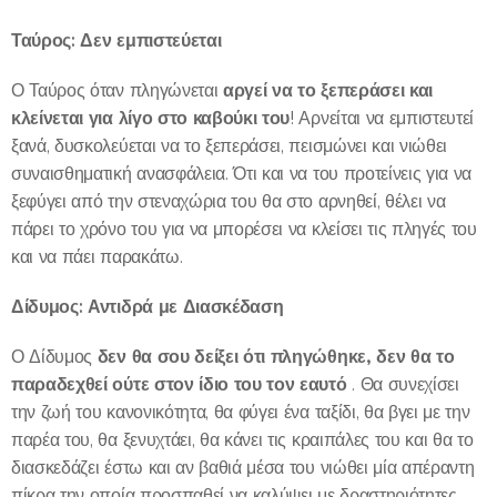
Ταύρος: Δεν εμπιστεύεται
αργεί να το ξεπεράσει και
Ο Ταύρος όταν πληγώνεται
κλείνεται για λίγο στο καβούκι του
! Αρνείται να εμπιστευτεί
ξανά, δυσκολεύεται να το ξεπεράσει, πεισμώνει και νιώθει
συναισθηματική ανασφάλεια. Ότι και να του προτείνεις για να
ξεφύγει από την στεναχώρια του θα στο αρνηθεί, θέλει να
πάρει το χρόνο του για να μπορέσει να κλείσει τις πληγές του
και να πάει παρακάτω.
Δίδυμος: Αντιδρά με Διασκέδαση
δεν θα σου δείξει ότι πληγώθηκε, δεν θα το
Ο Δίδυμος
παραδεχθεί ούτε στον ίδιο του τον εαυτό
. Θα συνεχίσει
την ζωή του κανονικότητα, θα φύγει ένα ταξίδι, θα βγει με την
παρέα του, θα ξενυχτάει, θα κάνει τις κραιπάλες του και θα το
διασκεδάζει έστω και αν βαθιά μέσα του νιώθει μία απέραντη
πίκρα την οποία προσπαθεί να καλύψει με δραστηριότητες