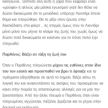
εκδηλώνει... Ωστόσο όλη αυτή η χαρά που εκφράζει είναι
«μούφα» ή αλλιώς μία μάσκα εγωισμού γιατί δεν θέλει να
δώσει δικαιώματα ότι το μοναδικό, υπέροχο Λιοντάρι έπεσε
θύμα και πληγώθηκε. Θα το ρίξει στον έρωτα, στην
διασκέδαση, στα φλερτ ... τις στιγμές όμως που το Λιοντάρι
μένει μόνο του, ρίχνει το κλάμα της ζωής του, χωρίς όμως να
δώσει ποτέ δικαιώματα σε κανέναν για το πόσο πολύ έχει
πληγωθεί.
Παρθένος: Βάζει σε τάξη τη ζωή του
ρίχνει τις ευθύνες στον ίδιο
Όταν ο Παρθένος πληγώνεται
του τον εαυτό και προσπαθεί να βρει τι έφταιξε
και τα
πράγματα οδηγήθηκαν σε αυτό το σημείο. Βάζει κάτω τη
λογική του και ανασυντάσσει τις σκέψεις του, προκειμένου να
κάνει στην πορεία τις απαιτούμενες αλλαγές για να μην την
ξαναπατήσει. Από την άλλη πλευρά ο Παρθένος όταν είναι
πληγωμένος αγχώνεται, πιέζεται, ζορίζεται και το ρίχνει στην
δουλειά για εκτόνωση.