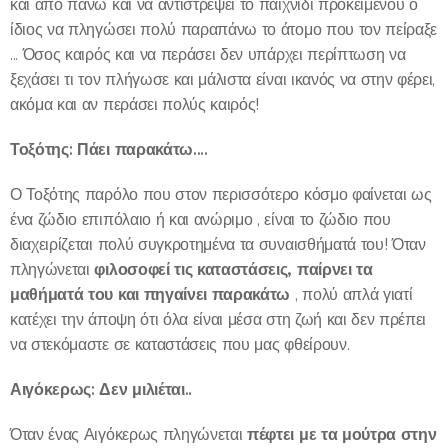
και από πάνω και να αντιστρέψει το παιχνίδι προκειμένου ο
ίδιος να πληγώσει πολύ παραπάνω το άτομο που τον πείραξε
... Όσος καιρός και να περάσει δεν υπάρχει περίπτωση να
ξεχάσει τι τον πλήγωσε και μάλιστα είναι ικανός να στην φέρει,
ακόμα και αν περάσει πολύς καιρός!
Τοξότης: Πάει παρακάτω....
Ο Τοξότης παρόλο που στον περισσότερο κόσμο φαίνεται ως
ένα ζώδιο επιπόλαιο ή και ανώριμο , είναι το ζώδιο που
διαχειρίζεται πολύ συγκροτημένα τα συναισθήματά του! Όταν
φιλοσοφεί τις καταστάσεις, παίρνει τα
πληγώνεται
μαθήματά του και πηγαίνει παρακάτω
, πολύ απλά γιατί
κατέχει την άποψη ότι όλα είναι μέσα στη ζωή και δεν πρέπει
να στεκόμαστε σε καταστάσεις που μας φθείρουν.
Αιγόκερως: Δεν μιλιέται..
πέφτει με τα μούτρα στην
Όταν ένας Αιγόκερως πληγώνεται