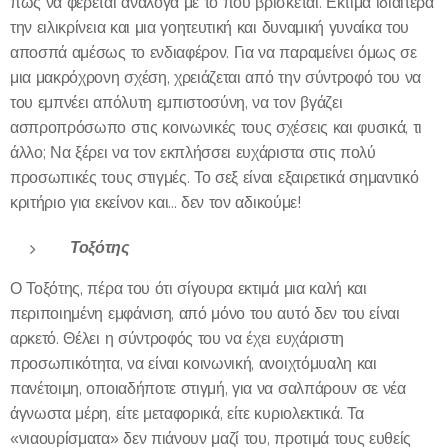
πως να φέρεται ανάλογα με το που βρίσκεται. Εκτιμά ιδιαίτερα
την ειλικρίνεια και μια γοητευτική και δυναμική γυναίκα του
αποσπά αμέσως το ενδιαφέρον. Για να παραμείνει όμως σε
μια μακρόχρονη σχέση, χρειάζεται από την σύντροφό του να
του εμπνέει απόλυτη εμπιστοσύνη, να τον βγάζει
ασπροπρόσωπο στις κοινωνικές τους σχέσεις και φυσικά, τι
άλλο; Να ξέρει να τον εκπλήσσει ευχάριστα στις πολύ
προσωπικές τους στιγμές. Το σεξ είναι εξαιρετικά σημαντικό
κριτήριο για εκείνον και... δεν τον αδικούμε!
Τοξότης
Ο Τοξότης, πέρα του ότι σίγουρα εκτιμά μια καλή και
περιποιημένη εμφάνιση, από μόνο του αυτό δεν του είναι
αρκετό. Θέλει η σύντροφός του να έχει ευχάριστη
προσωπικότητα, να είναι κοινωνική, ανοιχτόμυαλη και
πανέτοιμη, οποιαδήποτε στιγμή, για να σαλπάρουν σε νέα
άγνωστα μέρη, είτε μεταφορικά, είτε κυριολεκτικά. Τα
«νιαουρίσματα» δεν πιάνουν μαζί του, προτιμά τους ευθείς