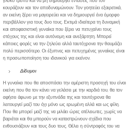
γλυκό τρόπο και να μη δημιουργεί εντάσεις που τον
κουράζουν και τον αποδυναμώνουν. Τον γοητεύει εξαιρετικά,
αν εκείνη ξέρει να μαγειρεύει και να δημιουργεί ένα όμορφο
περιβάλλον για τους δυο τους. Εκτιμά ιδιαίτερα τη δυναμική
και αποφασιστική γυναίκα που ξέρει να πετυχαίνει τους
στόχους της και είναι αυτόνομη και ανεξάρτητη. Μπορεί
κάποιες φορές να την ζηλεύει αλλά ταυτόχρονα την θαυμάζει
πολύ περισσότερο. Οι έξυπνες και πετυχημένες γυναίκες είναι
η προσωποποίηση του ιδανικού για εκείνον.
Δίδυμοι
Η γυναίκα που θα αποσπάσει την αμέριστη προσοχή του είναι
εκείνη που θα τον κάνει να γελάσει με την καρδιά του, θα τον
αφήσει άφωνο με την εξυπνάδα της και ταυτόχρονα θα
λειτουργεί μαζί του όχι μόνο ως ερωμένη αλλά και ως φίλη.
Που θα μπορεί μαζί της να μιλάει ώρες ατέλειωτες, χωρίς να
βαριέται και θα μπορούν να καταστρώνουν σχέδια που
ενθουσιάζουν και τους δυο τους. Θέλει η σύντροφός του να