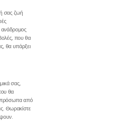
ή σας ζωή
φές
ο ανάδρομος
βολές, που θα
ς, θα υπάρξει
μικά σας,
που θα
με πρόσωπα από
ις. Θωρακίστε
άψουν.