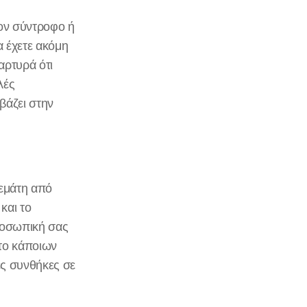
τον σύντροφο ή
α έχετε ακόμη
αρτυρά ότι
λές
βάζει στην
γεμάτη από
και το
προσωπική σας
ητο κάποιων
ες συνθήκες σε