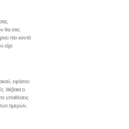
 σας
ου θα σας
ρνει πιο κοντά
υ είχε
ιακού, εφόσον
ς. Βέβαια ο
ετε υποθέσεις
ώτων ημερών,