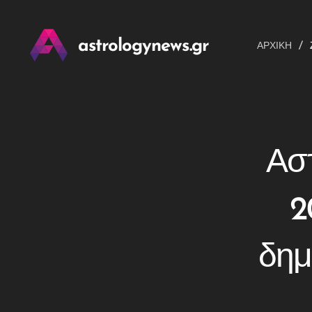
astrologynews.gr
ΑΡΧΙΚΉ
Αστ
2
δημ