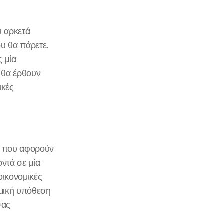
ι αρκετά
υ θα πάρετε.
ς μία
, θα έρθουν
ικές
τα που αφορούν
οντά σε μία
οικονομικές
ομική υπόθεση
σας