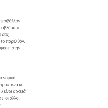
 περιβάλλον
προβλήματα
α σας
 το παρελθόν,
φήσει στην
ικονομικά
πρόσμενα και
υ είναι αρκετά
ι οι άλλοι.
α.